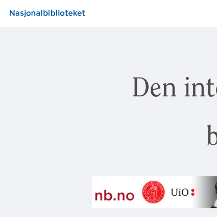
Den int
b