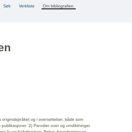
Søk
Verkliste
Om bibliografien
ien
å originalspråket og i oversettelser, både som
e publikasjoner. 2) Parodier over og omdiktninger
ns liv og forfatterskap: Bøker, hovedoppgaver,