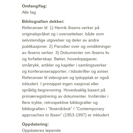
Omfang/fag:
Alle fag
Bibliografien dekker:
Referanser til: 1) Henrik Ibsens verker på
originalspråket og i oversettelser, både som
selvstendige utgivelser og deler av andre
publikasjoner. 2) Parodier over og omdiktninger
av Ibsens verker. 3) Dokumenter om Ibsens liv
og forfatterskap: Bøker, hovedoppgaver,
småtrykk, artikler og kapitler i samlingsverker
og konferanserapporter, i tidsskrifter og aviser.
Referanser til videogram og lydopptak er også
inkludert. I prinsippet ingen nasjonal eller
språklig begrensning. Hovedsaklig basert på
primærregistrering av dokumenter. Innførsler i
flere trykte, retrospektive bibliografier og
bibliografien i "Ibsenårbok" / "Contemporary
approaches to Ibsen" (1953-1997) er inkludert.
Oppdatering:
Oppdateres løpende