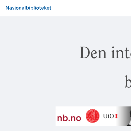
Den int
b