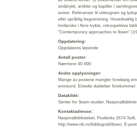
småtrykk, artikler og kapitler i samlingsv
aviser. Referanser til videogram og lydop
eller språklig begrensning. Hovedsaklig 
Innførsler i flere trykte, retrospektive bib
"Contemporary approaches to Ibsen" (19
Oppdatering:
Oppdateres løpende
Antall poster:
Nærmere 40 000
Andre opplysninger:
Mange av postene mangler foreløpig emn
emneord. Enkelte dubletter forekommer.
Datakilde:
Senter for Ibsen-studier, Nasjonalbiblio
Kontaktadresse:
Nasjonalbiblioteket, Postboks 2674 Solli
http://www.nb.no/bibliografi/ibsen, E-pos
Beskrivelsen sist oppdatert: 2022-06-20