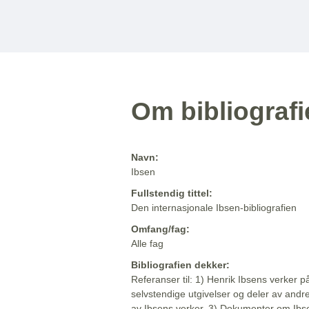
Om bibliograf
Navn:
Ibsen
Fullstendig tittel:
Den internasjonale Ibsen-bibliografien
Omfang/fag:
Alle fag
Bibliografien dekker:
Referanser til: 1) Henrik Ibsens verker p
selvstendige utgivelser og deler av andr
av Ibsens verker. 3) Dokumenter om Ibse