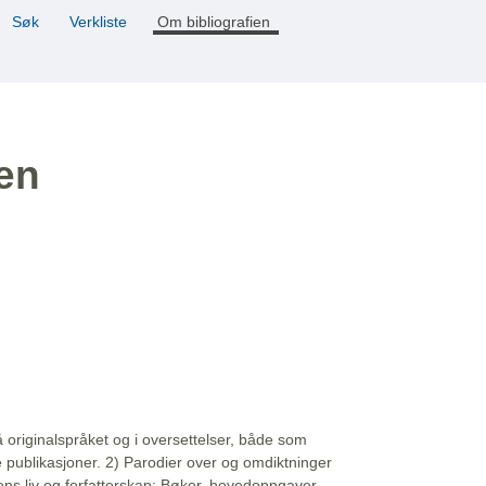
Søk
Verkliste
Om bibliografien
ien
å originalspråket og i oversettelser, både som
e publikasjoner. 2) Parodier over og omdiktninger
ns liv og forfatterskap: Bøker, hovedoppgaver,