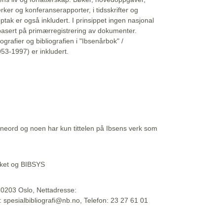
erker og konferanserapporter, i tidsskrifter og
ptak er også inkludert. I prinsippet ingen nasjonal
basert på primærregistrering av dokumenter.
liografier og bibliografien i "Ibsenårbok" /
53-1997) er inkludert.
eord og noen har kun tittelen på Ibsens verk som
teket og BIBSYS
, 0203 Oslo, Nettadresse:
t: spesialbibliografi@nb.no, Telefon: 23 27 61 01
 09:45:34