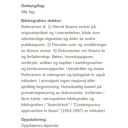
Omfang/fag:
Alle fag
Bibliografien dekker:
Referanser til: 1) Henrik Ibsens verker på
originalspråket og i oversettelser, både som
selvstendige utgivelser og deler av andre
publikasjoner. 2) Parodier over og omdiktninger
av Ibsens verker. 3) Dokumenter om Ibsens liv
og forfatterskap: Bøker, hovedoppgaver,
småtrykk, artikler og kapitler i samlingsverker
og konferanserapporter, i tidsskrifter og aviser.
Referanser til videogram og lydopptak er også
inkludert. I prinsippet ingen nasjonal eller
språklig begrensning. Hovedsaklig basert på
primærregistrering av dokumenter. Innførsler i
flere trykte, retrospektive bibliografier og
bibliografien i "Ibsenårbok" / "Contemporary
approaches to Ibsen" (1953-1997) er inkludert.
Oppdatering:
Oppdateres løpende