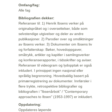
Omfang/fag:
Alle fag
Bibliografien dekker:
Referanser til: 1) Henrik Ibsens verker på
originalspråket og i oversettelser, både som
selvstendige utgivelser og deler av andre
publikasjoner. 2) Parodier over og omdiktninger
av Ibsens verker. 3) Dokumenter om Ibsens liv
og forfatterskap: Bøker, hovedoppgaver,
småtrykk, artikler og kapitler i samlingsverker
og konferanserapporter, i tidsskrifter og aviser.
Referanser til videogram og lydopptak er også
inkludert. I prinsippet ingen nasjonal eller
språklig begrensning. Hovedsaklig basert på
primærregistrering av dokumenter. Innførsler i
flere trykte, retrospektive bibliografier og
bibliografien i "Ibsenårbok" / "Contemporary
approaches to Ibsen" (1953-1997) er inkludert.
Oppdatering:
Oppdateres løpende