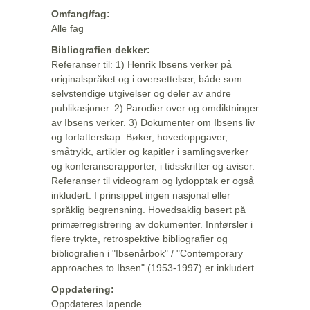
Omfang/fag:
Alle fag
Bibliografien dekker:
Referanser til: 1) Henrik Ibsens verker på
originalspråket og i oversettelser, både som
selvstendige utgivelser og deler av andre
publikasjoner. 2) Parodier over og omdiktninger
av Ibsens verker. 3) Dokumenter om Ibsens liv
og forfatterskap: Bøker, hovedoppgaver,
småtrykk, artikler og kapitler i samlingsverker
og konferanserapporter, i tidsskrifter og aviser.
Referanser til videogram og lydopptak er også
inkludert. I prinsippet ingen nasjonal eller
språklig begrensning. Hovedsaklig basert på
primærregistrering av dokumenter. Innførsler i
flere trykte, retrospektive bibliografier og
bibliografien i "Ibsenårbok" / "Contemporary
approaches to Ibsen" (1953-1997) er inkludert.
Oppdatering:
Oppdateres løpende