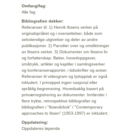
Omfang/fag:
Alle fag
Bibliografien dekker:
Referanser til: 1) Henrik Ibsens verker på
originalspråket og i oversettelser, både som
selvstendige utgivelser og deler av andre
publikasjoner. 2) Parodier over og omdiktninger
av Ibsens verker. 3) Dokumenter om Ibsens liv
og forfatterskap: Bøker, hovedoppgaver,
småtrykk, artikler og kapitler i samlingsverker
og konferanserapporter, i tidsskrifter og aviser.
Referanser til videogram og lydopptak er også
inkludert. I prinsippet ingen nasjonal eller
språklig begrensning. Hovedsaklig basert på
primærregistrering av dokumenter. Innførsler i
flere trykte, retrospektive bibliografier og
bibliografien i "Ibsenårbok" / "Contemporary
approaches to Ibsen" (1953-1997) er inkludert.
Oppdatering:
Oppdateres løpende