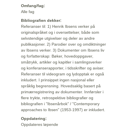
Omfang/fag:
Alle fag
Bibliografien dekker:
Referanser til: 1) Henrik Ibsens verker på
originalspråket og i oversettelser, både som
selvstendige utgivelser og deler av andre
publikasjoner. 2) Parodier over og omdiktninger
av Ibsens verker. 3) Dokumenter om Ibsens liv
og forfatterskap: Bøker, hovedoppgaver,
småtrykk, artikler og kapitler i samlingsverker
og konferanserapporter, i tidsskrifter og aviser.
Referanser til videogram og lydopptak er også
inkludert. I prinsippet ingen nasjonal eller
språklig begrensning. Hovedsaklig basert på
primærregistrering av dokumenter. Innførsler i
flere trykte, retrospektive bibliografier og
bibliografien i "Ibsenårbok" / "Contemporary
approaches to Ibsen" (1953-1997) er inkludert.
Oppdatering:
Oppdateres løpende