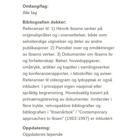
Omfang/fag:
Alle fag
Bibliografien dekker:
Referanser til: 1) Henrik Ibsens verker på
originalspråket og i oversettelser, både som
selvstendige utgivelser og deler av andre
publikasjoner. 2) Parodier over og omdiktninger
av Ibsens verker. 3) Dokumenter om Ibsens liv
og forfatterskap: Bøker, hovedoppgaver,
småtrykk, artikler og kapitler i samlingsverker
og konferanserapporter, i tidsskrifter og aviser.
Referanser til videogram og lydopptak er også
inkludert. I prinsippet ingen nasjonal eller
språklig begrensning. Hovedsaklig basert på
primærregistrering av dokumenter. Innførsler i
flere trykte, retrospektive bibliografier og
bibliografien i "Ibsenårbok" / "Contemporary
approaches to Ibsen" (1953-1997) er inkludert.
Oppdatering:
Oppdateres løpende