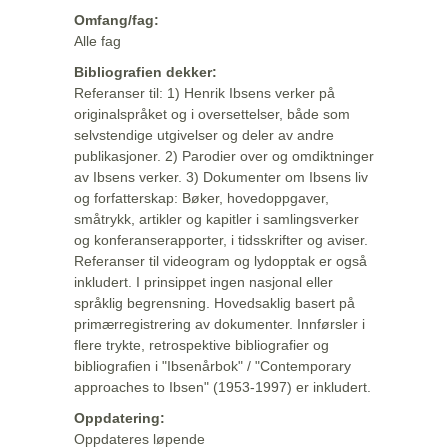
Omfang/fag:
Alle fag
Bibliografien dekker:
Referanser til: 1) Henrik Ibsens verker på
originalspråket og i oversettelser, både som
selvstendige utgivelser og deler av andre
publikasjoner. 2) Parodier over og omdiktninger
av Ibsens verker. 3) Dokumenter om Ibsens liv
og forfatterskap: Bøker, hovedoppgaver,
småtrykk, artikler og kapitler i samlingsverker
og konferanserapporter, i tidsskrifter og aviser.
Referanser til videogram og lydopptak er også
inkludert. I prinsippet ingen nasjonal eller
språklig begrensning. Hovedsaklig basert på
primærregistrering av dokumenter. Innførsler i
flere trykte, retrospektive bibliografier og
bibliografien i "Ibsenårbok" / "Contemporary
approaches to Ibsen" (1953-1997) er inkludert.
Oppdatering:
Oppdateres løpende