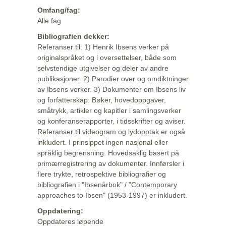
Omfang/fag:
Alle fag
Bibliografien dekker:
Referanser til: 1) Henrik Ibsens verker på
originalspråket og i oversettelser, både som
selvstendige utgivelser og deler av andre
publikasjoner. 2) Parodier over og omdiktninger
av Ibsens verker. 3) Dokumenter om Ibsens liv
og forfatterskap: Bøker, hovedoppgaver,
småtrykk, artikler og kapitler i samlingsverker
og konferanserapporter, i tidsskrifter og aviser.
Referanser til videogram og lydopptak er også
inkludert. I prinsippet ingen nasjonal eller
språklig begrensning. Hovedsaklig basert på
primærregistrering av dokumenter. Innførsler i
flere trykte, retrospektive bibliografier og
bibliografien i "Ibsenårbok" / "Contemporary
approaches to Ibsen" (1953-1997) er inkludert.
Oppdatering:
Oppdateres løpende