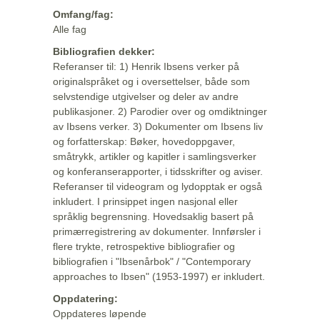
Omfang/fag:
Alle fag
Bibliografien dekker:
Referanser til: 1) Henrik Ibsens verker på
originalspråket og i oversettelser, både som
selvstendige utgivelser og deler av andre
publikasjoner. 2) Parodier over og omdiktninger
av Ibsens verker. 3) Dokumenter om Ibsens liv
og forfatterskap: Bøker, hovedoppgaver,
småtrykk, artikler og kapitler i samlingsverker
og konferanserapporter, i tidsskrifter og aviser.
Referanser til videogram og lydopptak er også
inkludert. I prinsippet ingen nasjonal eller
språklig begrensning. Hovedsaklig basert på
primærregistrering av dokumenter. Innførsler i
flere trykte, retrospektive bibliografier og
bibliografien i "Ibsenårbok" / "Contemporary
approaches to Ibsen" (1953-1997) er inkludert.
Oppdatering:
Oppdateres løpende