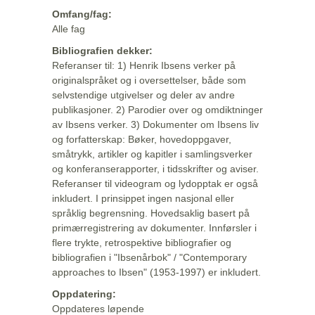
Omfang/fag:
Alle fag
Bibliografien dekker:
Referanser til: 1) Henrik Ibsens verker på
originalspråket og i oversettelser, både som
selvstendige utgivelser og deler av andre
publikasjoner. 2) Parodier over og omdiktninger
av Ibsens verker. 3) Dokumenter om Ibsens liv
og forfatterskap: Bøker, hovedoppgaver,
småtrykk, artikler og kapitler i samlingsverker
og konferanserapporter, i tidsskrifter og aviser.
Referanser til videogram og lydopptak er også
inkludert. I prinsippet ingen nasjonal eller
språklig begrensning. Hovedsaklig basert på
primærregistrering av dokumenter. Innførsler i
flere trykte, retrospektive bibliografier og
bibliografien i "Ibsenårbok" / "Contemporary
approaches to Ibsen" (1953-1997) er inkludert.
Oppdatering:
Oppdateres løpende