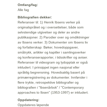
Omfang/fag:
Alle fag
Bibliografien dekker:
Referanser til: 1) Henrik Ibsens verker på
originalspråket og i oversettelser, både som
selvstendige utgivelser og deler av andre
publikasjoner. 2) Parodier over og omdiktninger
av Ibsens verker. 3) Dokumenter om Ibsens liv
og forfatterskap: Bøker, hovedoppgaver,
småtrykk, artikler og kapitler i samlingsverker
og konferanserapporter, i tidsskrifter og aviser.
Referanser til videogram og lydopptak er også
inkludert. I prinsippet ingen nasjonal eller
språklig begrensning. Hovedsaklig basert på
primærregistrering av dokumenter. Innførsler i
flere trykte, retrospektive bibliografier og
bibliografien i "Ibsenårbok" / "Contemporary
approaches to Ibsen" (1953-1997) er inkludert.
Oppdatering:
Oppdateres løpende