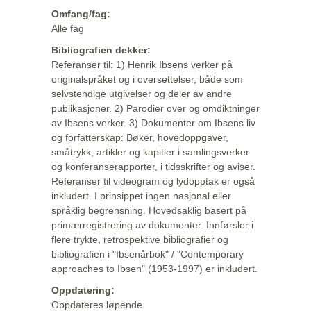
Omfang/fag:
Alle fag
Bibliografien dekker:
Referanser til: 1) Henrik Ibsens verker på
originalspråket og i oversettelser, både som
selvstendige utgivelser og deler av andre
publikasjoner. 2) Parodier over og omdiktninger
av Ibsens verker. 3) Dokumenter om Ibsens liv
og forfatterskap: Bøker, hovedoppgaver,
småtrykk, artikler og kapitler i samlingsverker
og konferanserapporter, i tidsskrifter og aviser.
Referanser til videogram og lydopptak er også
inkludert. I prinsippet ingen nasjonal eller
språklig begrensning. Hovedsaklig basert på
primærregistrering av dokumenter. Innførsler i
flere trykte, retrospektive bibliografier og
bibliografien i "Ibsenårbok" / "Contemporary
approaches to Ibsen" (1953-1997) er inkludert.
Oppdatering:
Oppdateres løpende