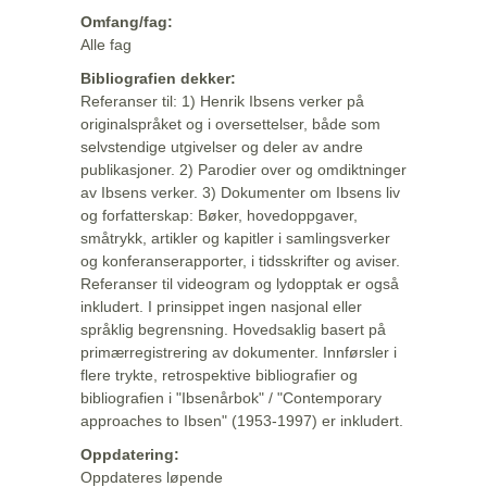
Omfang/fag:
Alle fag
Bibliografien dekker:
Referanser til: 1) Henrik Ibsens verker på
originalspråket og i oversettelser, både som
selvstendige utgivelser og deler av andre
publikasjoner. 2) Parodier over og omdiktninger
av Ibsens verker. 3) Dokumenter om Ibsens liv
og forfatterskap: Bøker, hovedoppgaver,
småtrykk, artikler og kapitler i samlingsverker
og konferanserapporter, i tidsskrifter og aviser.
Referanser til videogram og lydopptak er også
inkludert. I prinsippet ingen nasjonal eller
språklig begrensning. Hovedsaklig basert på
primærregistrering av dokumenter. Innførsler i
flere trykte, retrospektive bibliografier og
bibliografien i "Ibsenårbok" / "Contemporary
approaches to Ibsen" (1953-1997) er inkludert.
Oppdatering:
Oppdateres løpende