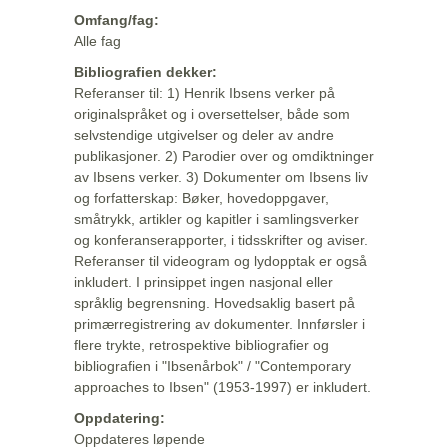
Omfang/fag:
Alle fag
Bibliografien dekker:
Referanser til: 1) Henrik Ibsens verker på
originalspråket og i oversettelser, både som
selvstendige utgivelser og deler av andre
publikasjoner. 2) Parodier over og omdiktninger
av Ibsens verker. 3) Dokumenter om Ibsens liv
og forfatterskap: Bøker, hovedoppgaver,
småtrykk, artikler og kapitler i samlingsverker
og konferanserapporter, i tidsskrifter og aviser.
Referanser til videogram og lydopptak er også
inkludert. I prinsippet ingen nasjonal eller
språklig begrensning. Hovedsaklig basert på
primærregistrering av dokumenter. Innførsler i
flere trykte, retrospektive bibliografier og
bibliografien i "Ibsenårbok" / "Contemporary
approaches to Ibsen" (1953-1997) er inkludert.
Oppdatering:
Oppdateres løpende