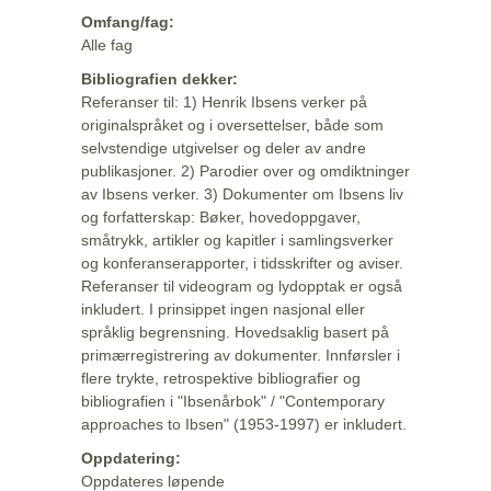
Omfang/fag:
Alle fag
Bibliografien dekker:
Referanser til: 1) Henrik Ibsens verker på
originalspråket og i oversettelser, både som
selvstendige utgivelser og deler av andre
publikasjoner. 2) Parodier over og omdiktninger
av Ibsens verker. 3) Dokumenter om Ibsens liv
og forfatterskap: Bøker, hovedoppgaver,
småtrykk, artikler og kapitler i samlingsverker
og konferanserapporter, i tidsskrifter og aviser.
Referanser til videogram og lydopptak er også
inkludert. I prinsippet ingen nasjonal eller
språklig begrensning. Hovedsaklig basert på
primærregistrering av dokumenter. Innførsler i
flere trykte, retrospektive bibliografier og
bibliografien i "Ibsenårbok" / "Contemporary
approaches to Ibsen" (1953-1997) er inkludert.
Oppdatering:
Oppdateres løpende