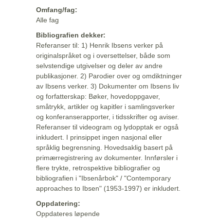
Omfang/fag:
Alle fag
Bibliografien dekker:
Referanser til: 1) Henrik Ibsens verker på
originalspråket og i oversettelser, både som
selvstendige utgivelser og deler av andre
publikasjoner. 2) Parodier over og omdiktninger
av Ibsens verker. 3) Dokumenter om Ibsens liv
og forfatterskap: Bøker, hovedoppgaver,
småtrykk, artikler og kapitler i samlingsverker
og konferanserapporter, i tidsskrifter og aviser.
Referanser til videogram og lydopptak er også
inkludert. I prinsippet ingen nasjonal eller
språklig begrensning. Hovedsaklig basert på
primærregistrering av dokumenter. Innførsler i
flere trykte, retrospektive bibliografier og
bibliografien i "Ibsenårbok" / "Contemporary
approaches to Ibsen" (1953-1997) er inkludert.
Oppdatering:
Oppdateres løpende