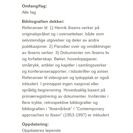
Omfang/fag:
Alle fag
Bibliografien dekker:
Referanser til: 1) Henrik Ibsens verker på
originalspråket og i oversettelser, både som
selvstendige utgivelser og deler av andre
publikasjoner. 2) Parodier over og omdiktninger
av Ibsens verker. 3) Dokumenter om Ibsens liv
og forfatterskap: Bøker, hovedoppgaver,
småtrykk, artikler og kapitler i samlingsverker
og konferanserapporter, i tidsskrifter og aviser.
Referanser til videogram og lydopptak er også
inkludert. I prinsippet ingen nasjonal eller
språklig begrensning. Hovedsaklig basert på
primærregistrering av dokumenter. Innførsler i
flere trykte, retrospektive bibliografier og
bibliografien i "Ibsenårbok" / "Contemporary
approaches to Ibsen" (1953-1997) er inkludert.
Oppdatering:
Oppdateres løpende