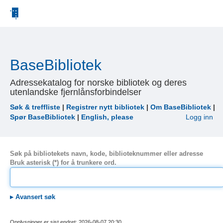
BaseBibliotek
Adressekatalog for norske bibliotek og deres
utenlandske fjernlånsforbindelser
Søk & treffliste
|
Registrer nytt bibliotek
|
Om BaseBibliotek
|
Spør BaseBibliotek
|
English, please
Logg inn
Søk på bibliotekets navn, kode, biblioteknummer eller adresse
Bruk asterisk (*) for å trunkere ord.
▸
Avansert søk
Opplysninger er sist endret: 2026-08-07 20:30